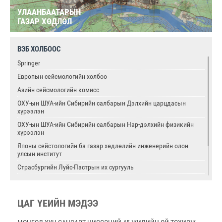
УЛААНБААТАРЫН
ГАЗАР ХӨДЛӨЛ
ВЭБ ХОЛБООС
Springer
Европын сейсмологийн холбоо
Азийн сейсмологийн комисс
ОХУ-ын ШУА-ийн Сибирийн салбарын Дэлхийн царцдасын
хүрээлэн
ОХУ-ын ШУА-ийн Сибирийн салбарын Нар-дэлхийн физикийн
хүрээлэн
Японы сейстологийн ба газар хөдлөлийн инженерийн олон
улсын институт
Страсбургийн Луйс-Пастрын их сургууль
Олон улсын цөмийн тэсэлгээний хяналтын хороо
Америкийн геологийн алба
ЦАГ ҮЕИЙН МЭДЭЭ
Олон улсын сейсмологийн ба дэлхийн физикийн холбоо