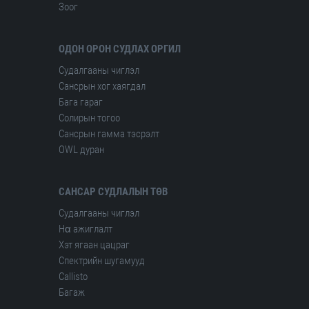
Зоог
ОДОН ОРОН СУДЛАХ ОРГИЛ
Судалгааны чиглэл
Сансрын хог хаягдал
Бага гараг
Солирын тогоо
Сансрын гамма тэсрэлт
OWL дуран
САНСАР СУДЛАЛЫН ТӨВ
Судалгааны чиглэл
Hα ажиглалт
Хэт ягаан цацраг
Спектрийн шугамууд
Сallisto
Багаж