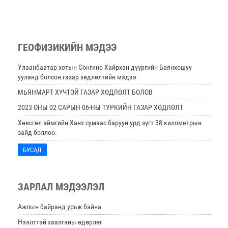
ГЕОФИЗИКИЙН МЭДЭЭ
Улаанбаатар хотын Сонгино Хайрхан дүүргийн Баянхошуу
ууланд болсон газар хөдлөлтийн мэдээ
МЬЯНМАРТ ХҮЧТЭЙ ГАЗАР ХӨДЛӨЛТ БОЛОВ
2023 ОНЫ 02 САРЫН 06-НЫ ТУРКИЙН ГАЗАР ХӨДЛӨЛТ
Хөвсгөл аймгийн Ханх сумаас баруун урд зүгт 38 километрын
зайд боллоо.
БУСАД
ЗАРЛАЛ МЭДЭЭЛЭЛ
Ажлын байранд урьж байна
Нээлттэй хаалганы өдөрлөг