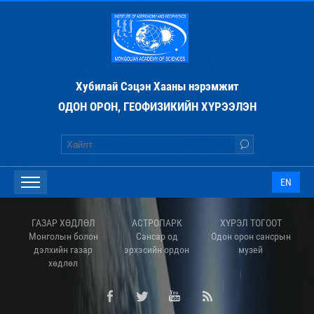
Хубилай Сэцэн Хааны нэрэмжит
ОДОН ОРОН, ГЕОФИЗИКИЙН ХҮРЭЭЛЭН
EN
ГАЗАР ХӨДЛӨЛ
АСТРОПАРК
ХҮРЭЛ ТОГООТ
Монголын болон
Сансар од
Одон орон сансрын
дэлхийн газар
эрхэсийн ордон
музей
хөдлөл