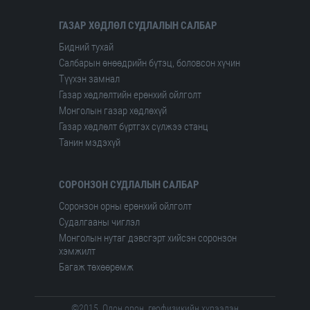
ГАЗАР ХӨДЛӨЛ СУДЛАЛЫН САЛБАР
Бидний тухай
Салбарын өнөөдрийн бүтэц, боловсон хүчин
Түүхэн замнал
Газар хөдлөлтийн ерөнхий ойлголт
Монголын газар хөдлөхүй
Газар хөдлөлт бүртгэх сүлжээ станц
Танин мэдэхүй
СОРОНЗОН СУДЛАЛЫН САЛБАР
Соронзон орны ерөнхий ойлголт
Судалгааны чиглэл
Монголын нутаг дэвсгэрт хийсэн соронзон
хэмжилт
Багаж төхөөрөмж
©2015. Одон орон, геофизикийн хүрээлэн