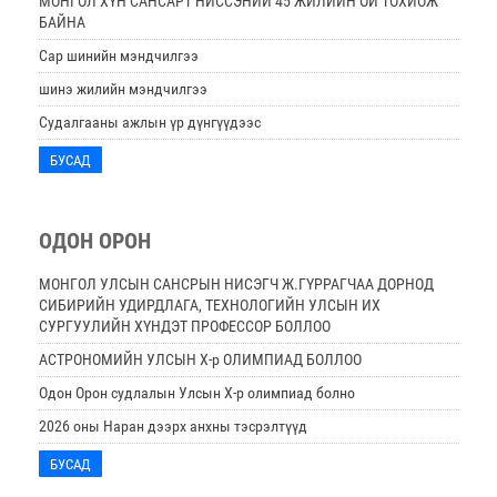
МОНГОЛ ХҮН САНСАРТ НИССЭНИЙ 45 ЖИЛИЙН ОЙ ТОХИОЖ
БАЙНА
Сар шинийн мэндчилгээ
шинэ жилийн мэндчилгээ
Судалгааны ажлын үр дүнгүүдээс
БУСАД
ОДОН ОРОН
МОНГОЛ УЛСЫН САНСРЫН НИСЭГЧ Ж.ГҮРРАГЧАА ДОРНОД
СИБИРИЙН УДИРДЛАГА, ТЕХНОЛОГИЙН УЛСЫН ИХ
СУРГУУЛИЙН ХҮНДЭТ ПРОФЕССОР БОЛЛОО
АСТРОНОМИЙН УЛСЫН Х-р ОЛИМПИАД БОЛЛОО
Одон Орон судлалын Улсын Х-р олимпиад болно
2026 оны Наран дээрх анхны тэсрэлтүүд
БУСАД