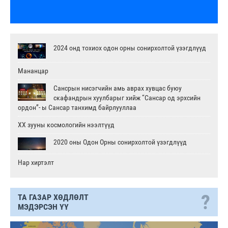
2024 онд тохиох одон орны сонирхолтой үзэгдлүүд
Мананцар
Сансрын нисэгчийн амь аврах хувцас буюу
скафандрын хуулбарыг хийж “Сансар од эрхсийн
ордон”- ы Сансар танхимд байрлууллаа
XX зууны космологийн нээлтүүд
2020 оны Одон Орны сонирхолтой үзэгдлүүд
Нар хиртэлт
?
ТА ГАЗАР ХӨДЛӨЛТ
МЭДЭРСЭН ҮҮ