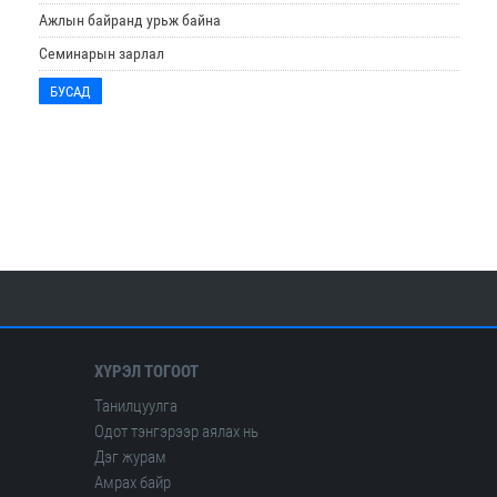
Ажлын байранд урьж байна
Семинарын зарлал
БУСАД
ХҮРЭЛ ТОГООТ
Танилцуулга
Одот тэнгэрээр аялах нь
Дэг журам
Амрах байр