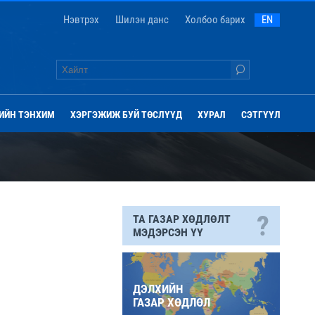
Нэвтрэх
Шилэн данс
Холбоо барих
EN
ИЙН ТЭНХИМ
ХЭРГЭЖИЖ БУЙ ТӨСЛҮҮД
ХУРАЛ
СЭТГҮҮЛ
?
ТА ГАЗАР ХӨДЛӨЛТ
МЭДЭРСЭН ҮҮ
ДЭЛХИЙН
ГАЗАР ХӨДЛӨЛ