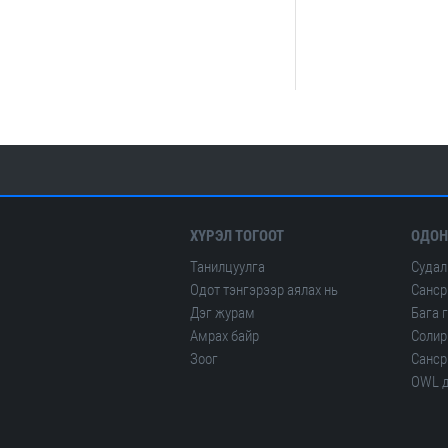
ХҮРЭЛ ТОГООТ
ОДОН
Танилцуулга
Судал
Одот тэнгэрээр аялах нь
Санср
Дэг журам
Бага 
Амрах байр
Солир
Зоог
Санср
OWL д