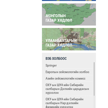
МОНГОЛЫН
ГАЗАР ХӨДЛӨЛ
УЛААНБААТАРЫН
ГАЗАР ХӨДЛӨЛ
ВЭБ ХОЛБООС
Springer
Европын сейсмологийн холбоо
Азийн сейсмологийн комисс
ОХУ-ын ШУА-ийн Сибирийн
салбарын Дэлхийн царцдасын
хүрээлэн
ОХУ-ын ШУА-ийн Сибирийн
салбарын Нар-дэлхийн
физикийн хүрээлэн