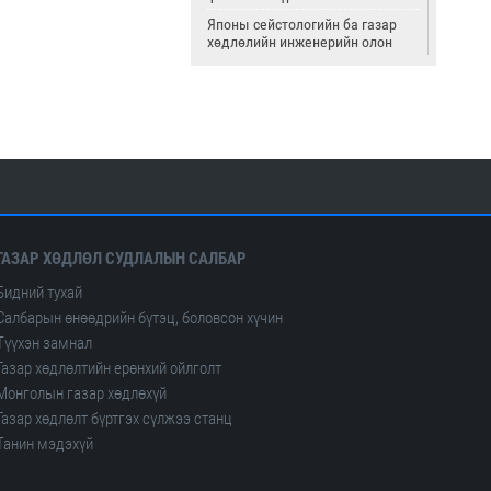
Японы сейстологийн ба газар
хөдлөлийн инженерийн олон
улсын институт
Страсбургийн Луйс-Пастрын их
сургууль
Олон улсын цөмийн тэсэлгээний
хяналтын хороо
Америкийн геологийн алба
Олон улсын сейсмологийн ба
дэлхийн физикийн холбоо
ГАЗАР ХӨДЛӨЛ СУДЛАЛЫН САЛБАР
Бидний тухай
Салбарын өнөөдрийн бүтэц, боловсон хүчин
Түүхэн замнал
Газар хөдлөлтийн ерөнхий ойлголт
Монголын газар хөдлөхүй
Газар хөдлөлт бүртгэх сүлжээ станц
Танин мэдэхүй