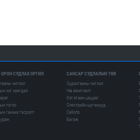
 ОРОН СУДЛАХ ОРГИЛ
САНСАР СУДЛАЛЫН ТӨВ
гааны чиглэл
Судалгааны чиглэл
ын хог хаягдал
Hα ажиглалт
гараг
Хэт ягаан цацраг
ын тогоо
Спектрийн шугамууд
ын гамма тэсрэлт
Сallisto
уран
Багаж