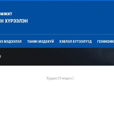
эмжит
ЙН ХҮРЭЭЛЭН
ЭЭ МЭДЭЭЛЭЛ
ТАНИН МЭДЭХҮЙ
ХЭВЛЭЛ БҮТЭЭЛҮҮД
ГЕОФИЗИК
Р
Хуудас:
( 0 мэдээ )