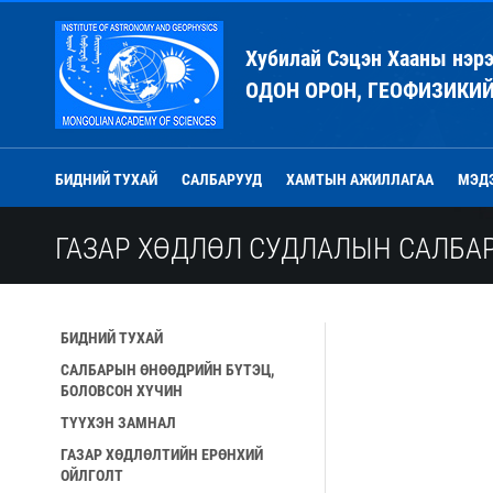
Хубилай Сэцэн Хааны нэр
ОДОН ОРОН, ГЕОФИЗИКИ
БИДНИЙ ТУХАЙ
САЛБАРУУД
ХАМТЫН АЖИЛЛАГАА
МЭД
ГАЗАР ХӨДЛӨЛ СУДЛАЛЫН САЛБА
БИДНИЙ ТУХАЙ
САЛБАРЫН ӨНӨӨДРИЙН БҮТЭЦ,
БОЛОВСОН ХҮЧИН
ТҮҮХЭН ЗАМНАЛ
ГАЗАР ХӨДЛӨЛТИЙН ЕРӨНХИЙ
ОЙЛГОЛТ