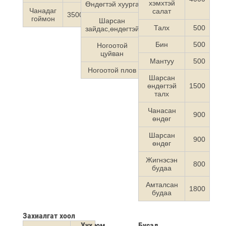
хэмхтэй
Өндөгтэй хуурга
8000
Чанадаг
салат
3500
гоймон
Шарсан
4500
Талх
500
зайдас,өндөгтэй
Бин
500
Ногоотой
4500
цуйван
Мантуу
500
Ногоотой плов
4500
Шарсан
өндөгтэй
1500
талх
Чанасан
900
өндөг
Шарсан
900
өндөг
Жигнэсэн
800
будаа
Амталсан
1800
будаа
Захиалгат хоол
Уух юм
Бусад