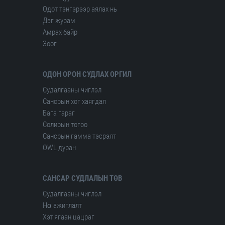
Одот тэнгэрээр аялах нь
Дэг журам
Амрах байр
Зоог
ОДОН ОРОН СУДЛАХ ОРГИЛ
Судалгааны чиглэл
Сансрын хог хаягдал
Бага гараг
Солирын тогоо
Сансрын гамма тэсрэлт
OWL дуран
САНСАР СУДЛАЛЫН ТӨВ
Судалгааны чиглэл
Hα ажиглалт
Хэт ягаан цацраг