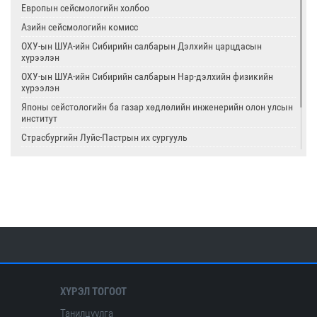
Европын сейсмологийн холбоо
Азийн сейсмологийн комисс
ОХУ-ын ШУА-ийн Сибирийн салбарын Дэлхийн царцдасын
хүрээлэн
ОХУ-ын ШУА-ийн Сибирийн салбарын Нар-дэлхийн физикийн
хүрээлэн
Японы сейстологийн ба газар хөдлөлийн инженерийн олон улсын
институт
Страсбургийн Луйс-Пастрын их сургууль
Олон улсын цөмийн тэсэлгээний хяналтын хороо
Америкийн геологийн алба
Олон улсын сейсмологийн ба дэлхийн физикийн холбоо
ХҮРЭЛ ТОГООТ
Танилцуулга