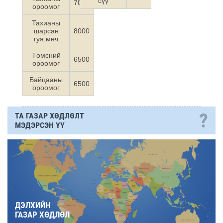
сүү
7000
ороомог
Тахианы
шарсан
8000
гуя,мөч
Төмсний
6500
ороомог
Байцааны
6500
ороомог
?
ТА ГАЗАР ХӨДЛӨЛТ
МЭДЭРСЭН ҮҮ
ДЭЛХИЙН
ГАЗАР ХӨДЛӨЛ