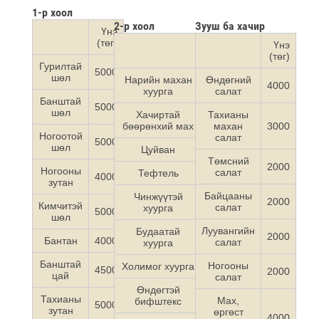
1-р хоол
2-р хоол
Зууш ба хачир
Үнэ
(төг)
Үнэ
Үнэ
(төг)
(төг)
Гурилтай
5000
шөл
Нарийн махан
Өндөгний
8000
4000
хуурга
салат
Банштай
5000
шөл
Хачиртай
Тахианы
6500
бөөрөнхий мах
махан
3000
Ногоотой
салат
5000
шөл
Цуйван
7000
Төмсний
2000
Ногооны
салат
Тефтель
6500
4000
зутан
Байцааны
Чинжүүтэй
2000
7500
Кимчитэй
салат
хуурга
5000
шөл
Луувангийн
Будаатай
2000
5000
Бантан
4000
салат
хуурга
Банштай
Ногооны
Холимог хуурга
8000
4500
2000
цай
салат
Өндөгтэй
8000
Тахианы
Мах,
бифштекс
5000
зутан
өргөст
4000