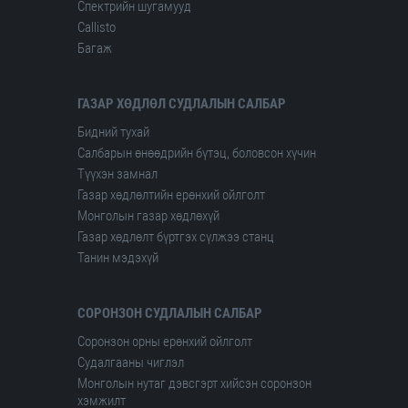
Спектрийн шугамууд
Сallisto
Багаж
ГАЗАР ХӨДЛӨЛ СУДЛАЛЫН САЛБАР
Бидний тухай
Салбарын өнөөдрийн бүтэц, боловсон хүчин
Түүхэн замнал
Газар хөдлөлтийн ерөнхий ойлголт
Монголын газар хөдлөхүй
Газар хөдлөлт бүртгэх сүлжээ станц
Танин мэдэхүй
СОРОНЗОН СУДЛАЛЫН САЛБАР
Соронзон орны ерөнхий ойлголт
Судалгааны чиглэл
Монголын нутаг дэвсгэрт хийсэн соронзон
хэмжилт