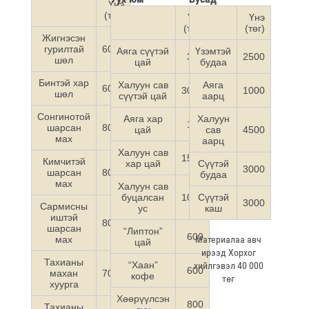
Үнэ
(төг)
Үнэ
Үнэ
(төг)
(төг)
Жигнэсэн
гурилтай
6000
Аяга сүүтэй
Үзэмтэй
350
2500
шөл
цай
будаа
Бинтэй хар
Халуун сав
Аяга
6000
3000
1000
шөл
сүүтэй цай
аарц
Сонгинотой
Аяга хар
Халуун
150
шарсан
8000
цай
сав
4500
мах
аарц
Халуун сав
1500
Кимчитэй
хар цай
Сүүтэй
3000
шарсан
8000
будаа
мах
Халуун сав
буцалсан
1000
Сүүтэй
3000
Сармисны
ус
каш
иштэй
8000
шарсан
“Липтон”
600
мах
Материалаа авч
цай
ирээд Хорхог
Тахианы
“Хаан”
хийлгэвэл 40 000
600
махан
7000
кофе
төг
хуурга
Хөөрүүлсэн
800
Тахианы