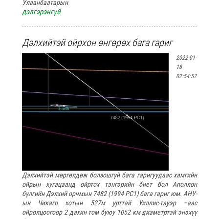
Улаанбаатарын
дэлгэрэнгүй
Дэлхийтэй ойрхон өнгөрөх бага гариг
2022-01-
18
02:54:57
Дэлхийтэй мөргөлдөж болзошгүй бага гаригуудаас хамгийн
ойрын хугацаанд ойртох тэнгэрийн биет бол Аполлон
бүлгийн Дэлхий орчмын 7482 (1994 PC1) бага гариг юм. АНУ-
ын Чикаго хотын 527м урттай Уиллис-тауэр –аас
ойролцоогоор 2 дахин том буюу 1052 км диаметртэй энэхүү