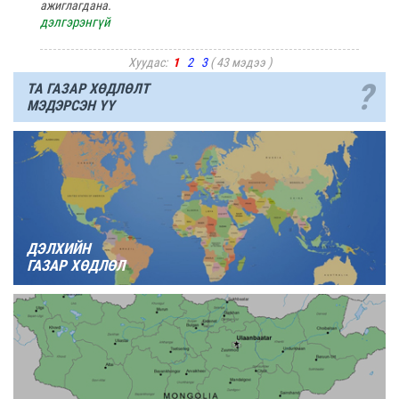
ажиглагдана.
дэлгэрэнгүй
Хуудас:
1
2
3
( 43 мэдээ )
?
ТА ГАЗАР ХӨДЛӨЛТ
МЭДЭРСЭН ҮҮ
ДЭЛХИЙН
ГАЗАР ХӨДЛӨЛ