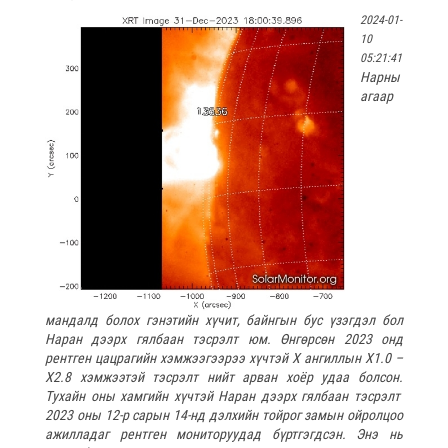
2024-01-
10
05:21:41
Нарны
агаар
мандалд болох гэнэтийн хүчит, байнгын бус үзэгдэл бол
Наран дээрх гялбаан тэсрэлт юм. Өнгөрсөн 2023 онд
рентген цацрагийн хэмжээгээрээ хүчтэй Х ангиллын Х1.0 –
Х2.8 хэмжээтэй тэсрэлт нийт арван хоёр удаа болсон.
Тухайн оны хамгийн хүчтэй Наран дээрх гялбаан тэсрэлт
2023 оны 12-р сарын 14-нд дэлхийн тойрог замын ойролцоо
ажилладаг рентген мониторуудад бүртгэгдсэн. Энэ нь