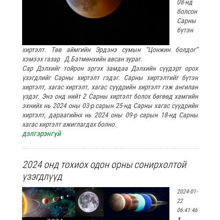
08-нд
болсон
Сарны
бүтэн
хиртэлт. Төв аймгийн Эрдэнэ сумын “Цонжин болдог”
хэмээх газар Д.Батмөнхийн авсан зураг.
Сар Дэлхийг тойрон эргэх замдаа Дэлхийн сүүдэрт орох
үзэгдлийг Сарны хиртэлт гэдэг. Сарны хиртэлтийг бүтэн
хиртэлт, хагас хиртэлт, хагас сүүдрийн хиртэлт гэж ангилан
үздэг. Энэ онд нийт 2 Сарны хиртэлт болох бөгөөд хамгийн
эхнийх нь 2024 оны 03-р сарын 25-нд Сарны хагас сүүдрийн
хиртэлт, дараагийнх нь 2024 оны 09-р сарын 18-нд Сарны
хагас хиртэлт ажиглагдах болно.
дэлгэрэнгүй
2024 онд тохиох одон орны сонирхолтой
үзэгдлүүд
2024-01-
22
06:41:46
1