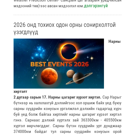
Weather Prediction Center- Сансрын цаг агаарын урьдчилсан
дэлгэрэнгүй
мэдээний төв)-ээс авсан мэдээлэл юм.
2026 онд тохиох одон орны сонирхолтой
үзэгдлүүд
Нарны
хиртэлт
2 дугаар сарын 17. Нарны цагариг хүрээт хиртэл.
Сар Нарыг
бүтнээр нь халхлахгүй дэлхийгээс хол оршиж байх үед буюу
сарны сүүдрийн конусын үргэлжлэл дэлхийн гадаргад хүрч
буй үед болж байгаа хиртлийг нарны цагариг хүрээт хиртэл
гэнэ. Сарнаас дэлхий хүртэлх зай 363300км - 405500км
хүртэл өөрчлөгддөг. Сарны бүтэн сүүдрийн урт дунджаар
374000км байдаг тул сарны сүүдрийн конусын орой