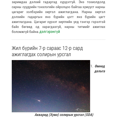
заримдаа дэлхий гадаргад хүрдэггүй. Энэ тохиолдолд
сарны сүүдрийн тэнхлэгийн ойролцоо байгаа хүмүүст нарны
цагариг хэлбэрийн хиртэл ажиглагдана. Нарны хиртэл
дэлхийн гадаргын янз бүрийн цэгт янз бүрийн цагт
ажиглагдана. Цагариг хүрээт хиртлийн үед тэнгэр гэрэлтэй
байх бөгөөд од харагдахгүй, нарны титмийг ажиглах
дэлгэрэнгүй
боломжгүй байна.
Жил бүрийн 7-р сараас 12-р сард
ажиглагдах солирын урсгал
Өмнөд
дельта
Акварид
(
Хумх
)
солирын урсгал
(
SDA
)