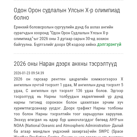
Одон Орон судлалын Улсын Х-р олимпиад
болно
Ерөнхий боловсролын сургуулийн дунд ба ахлах ангийн
сурагчдын хооронд "Одон Орон Судлалын Улсын X-р
олимпиад"-ыг 2026 оны 3 дугаар сарын 30-нд зохион
дэлгэрэнгүй
байгуулна. Бүртгэлийг доорх QR кодоор хийнэ.
2026 оны Наран дээрх анхны тэсрэлтүүд
2026-01-23 09:54:39
2026 он гарсаар рентген цацрагийн хэмжээгээрээ Х
ангиллын хүчтэй тэсрэлт 1 удаа, М ангиллын дунд тэсрэлт 5
удаа, С ангиллын сул тэсрэлт 136 удаа болов. Эдгээр
тэсрэлтүүд нь Нарны толбуудын хөдөлгөөний үр дүнд
нарны титэмд соронзон болон цахилгаан эрчим хүч
хуримтлагдсанаар үүсдэг. Доорх графикт Нарны толбоны
тоо болон Нарны тэсрэлтийн тоог харьцуулан харуулав.
Энэхүү өгөгдөл нь өдөр бүр шинэчлэгддэг бөгөөд АНУ-ын
NOAA (National Oceanic and Atmospheric Administration- Далай
ба агаар мандлын үндэсний захиргаа)-ийн SWPC (Space