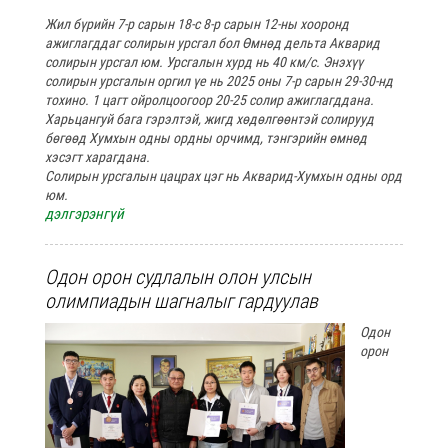
Жил бүрийн 7-р сарын 18-с 8-р сарын 12-ны хооронд
ажиглагддаг солирын урсгал бол Өмнөд дельта Акварид
солирын урсгал юм. Урсгалын хурд нь 40 км/
с
. Энэхүү
солирын урсгалын оргил үе нь 2025 оны 7-р сарын 29-30-нд
тохино. 1 цагт ойролцоогоор 20-25 солир ажиглагдда
на.
Харьцангуй бага гэрэлтэй, жигд хөдөлгөөнтэй солирууд
бөгөөд Хумхын одны ордны орчимд, тэнгэрийн өмнөд
хэсэгт харагдана.
Солирын урсгалын цацрах цэг нь Акварид-Хумхын одны орд
юм.
дэлгэрэнгүй
Одон орон судлалын олон улсын
олимпиадын шагналыг гардуулав
Одон
орон