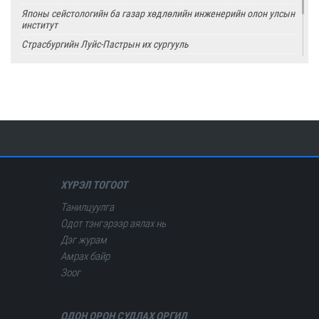
Японы сейстологийн ба газар хөдлөлийн инженерийн олон улсын
институт
Страсбургийн Луйс-Пастрын их сургууль
Олон улсын цөмийн тэсэлгээний хяналтын хороо
Америкийн геологийн алба
Олон улсын сейсмологийн ба дэлхийн физикийн холбоо
ХҮРЭЛ ТОГООТ
Танилцуулга
Одот тэнгэрээр аялах нь
Дэг журам
Амрах байр
Зоог
ОДОН ОРОН СУДЛАХ ОРГИЛ