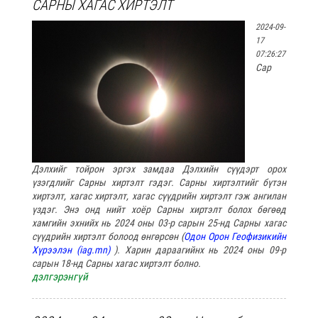
САРНЫ ХАГАС ХИРТЭЛТ
2024-09-
17
07:26:27
Сар
Дэлхийг тойрон эргэх замдаа Дэлхийн сүүдэрт орох
үзэгдлийг Сарны хиртэлт гэдэг. Сарны хиртэлтийг бүтэн
хиртэлт, хагас хиртэлт, хагас сүүдрийн хиртэлт гэж ангилан
үздэг. Энэ онд нийт хоёр Сарны хиртэлт болох бөгөөд
хамгийн эхнийх нь 2024 оны 03-р сарын 25-нд Сарны хагас
сүүдрийн хиртэлт болоод өнгөрсөн (
Одон Орон Геофизикийн
Хүрээлэн (iag.mn)
). Харин дараагийнх нь 2024 оны 09-р
сарын 18-нд Сарны хагас хиртэлт болно.
дэлгэрэнгүй