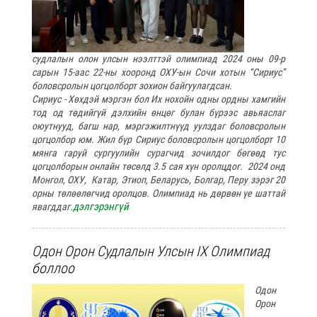
судлалын олон улсын нээлттэй олимпиад 2024 оны 09-р
сарын 15-аас 22-ны хооронд ОХУ-ын Сочи хотын “Сириус”
боловсролын цогцолборт зохион байгуулагдсан.
Сириус - Хөхдэй мэргэн бол Их нохойн одны ордны хамгийн
тод од төдийгүй дэлхийн өнцөг булан бүрээс авьяаслаг
оюутнууд, багш нар, мэргэжилтнүүд уулздаг боловсролын
цогцолбор юм. Жил бүр Сириус боловсролын цогцолборт 10
мянга гаруй сургуулийн сурагчид зочилдог бөгөөд тус
цогцолборын онлайн төсөлд 3.5 сая хүн оролцдог. 2024 онд
Монгол, ОХУ, Катар, Этиоп, Беларусь, Болгар, Перу зэрэг 20
орны төлөөлөгчид оролцов. Олимпиад нь дөрвөн үе шаттай
дэлгэрэнгүй
явагддаг.
Одон Орон Судлалын Улсын IX Олимпиад
боллоо
Одон
Орон