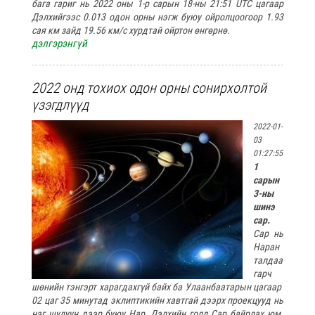
бага гариг нь 2022 оны 1-р сарын 18-ны 21:51 UTC цагаар
Дэлхийгээс 0.013 одон орны нэгж буюу ойролцоогоор 1.93
сая км зайд 19.56 км/с хурдтай ойртон өнгөрнө.
дэлгэрэнгүй
2022 онд тохиох одон орны сонирхолтой
үзэгдлүүд
2022-01-
03
01:27:55
1
сарын
3-ны
шинэ
сар.
Сар нь
Наран
талдаа
гарч
шөнийн тэнгэрт харагдахгүй байх ба Улаанбаатарын цагаар
02 цаг 35 минутад эклиптикийн хавтгай дээрх проекцууд нь
нэг шулуун дээр буюу Нар, Дэлхийн голд Сар байрлах юм.