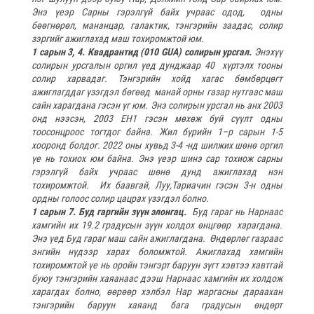
Энэ үеэр Сарны гэрэлгүй байх учраас одод, одны
бөөгнөрөл, мананцар, галактик, тэнгэрийн заадас, солир
зэргийг ажиглахад маш тохиромжтой юм.
1 сарын 3, 4. Квадрантид (010 GUA) солирын урсгал.
Энэхүү
солирын урсгалын оргил үед дунджаар 40 хүртэлх тооны
солир харвадаг. Тэнгэрийн хойд хагас бөмбөрцөгт
ажиглагддаг үзэгдэл бөгөөд манай орны газар нутгаас маш
сайн харагдана гэсэн үг юм. Энэ солирын урсгал нь анх 2003
онд нээсэн, 2003 EH1 гэсэн мөхөж буй сүүлт одны
тоосонцроос тогтдог байна. Жил бүрийн 1–р сарын 1-5
хооронд болдог. 2022 оны хувьд 3-4 -нд шилжих шөнө оргил
үе нь тохиох юм байна. Энэ үеэр шинэ сар тохиож сарны
гэрэлгүй байх учраас шөнө дунд ажиглахад нэн
тохиромжтой. Их баавгай, Луу,Тариачин гэсэн 3-н одны
ордны голоос солир цацрах үзэгдэл болно.
1 сарын 7. Буд гаргийн зүүн элонгац.
Буд гараг нь Нарнаас
хамгийн их 19.2 градусын зүүн холдох өнцгөөр харагдана.
Энэ үед Буд гараг маш сайн ажиглагдана. Өндөрлөг газраас
энгийн нүдээр харах боломжтой. Ажиглахад хамгийн
тохиромжтой үе нь оройн тэнгэрт баруун зүгт хэвтээ хавтгай
буюу тэнгэрийн хаяанаас дээш Нарнаас хамгийн их холдож
харагдах болно, өөрөөр хэлбэл Нар жаргасны дараахан
тэнгэрийн баруун хаяанд бага градусын өндөрт