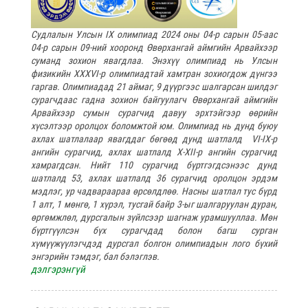
Судлалын Улсын IX олимпиад 2024 оны 04-р сарын 05-аас
04-р сарын 09-ний хооронд Өвөрхангай аймгийн Арвайхээр
суманд зохион явагдлаа. Энэхүү олимпиад нь Улсын
физикийн XXXVI-р олимпиадтай хамтран зохиогдож дүнгээ
гаргав. Олимпиадад 21 аймаг, 9 дүүргээс шалгарсан шилдэг
сурагчдаас гадна зохион байгуулагч Өвөрхангай аймгийн
Арвайхээр сумын сурагчид давуу эрхтэйгээр өөрийн
хүсэлтээр оролцох боломжтой юм. Олимпиад нь дунд буюу
ахлах шатлалаар явагддаг бөгөөд дунд шатлалд VI-IX-р
ангийн сурагчид, ахлах шатлалд X-XII-р ангийн сурагчид
хамрагдсан. Нийт 110 сурагчид бүртгэгдсэнээс дунд
шатлалд 53, ахлах шатлалд 36 сурагчид оролцон эрдэм
мэдлэг, ур чадвараараа өрсөлдлөө. Насны шатлал тус бүрд
1 алт, 1 мөнгө, 1 хүрэл, тусгай байр 3-ыг шалгаруулан дуран,
өргөмжлөл, дурсгалын зүйлсээр шагнаж урамшууллаа. Мөн
бүртгүүлсэн бүх сурагчдад болон багш сурган
хүмүүжүүлэгчдэд дурсгал болгон олимпиадын лого бүхий
энгэрийн тэмдэг, бал бэлэглэв.
дэлгэрэнгүй