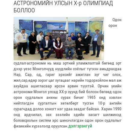
АСТРОНОМИЙН УЛСЫН Х-р ОЛИМПИАД
БОЛЛОО
Одон
орон
судлал-астрономи нь маш эртний уламжлалтай бөгөөд эрт
дээр үеэс Монголчууд нүүдлийн соёлыг түгээн амьдрахдаа
Нар, Сар, од, гариг эрхсийг ажиглан зүг чиг олох,
жил,сар,өдөр зэрэг цаг хугацааг нарийн тодорхойлон мал аж
ахуйдаа ашигласаар ирсэн арвин түүхтэй. Орчин үеийн
астрономи Монгол улсад ХХ-р зуунд бий болсон бөгөөд одон
орон судлалын анхны сурах бичиг 1965 онд хэвлэн
нийтлэгдэн сургалтын хөтөлбөрт тусган 10-р ангийн
сурагчдад долоо хоногт нэг удаа заадаг байсан. Харин 1990
онд ардчилал, зах зээлийн эдийн засагт шилжихэд
боловсролын систем эрс шинэчлэгдэн одон орон судлалыг
дэлгэрэнгүй
физикийн хүрээлэлд оруулсан.