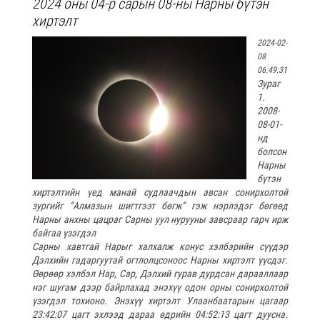
2024 оны 04-р сарын 08-ны Нарны бүтэн
хиртэлт
2024-02-
08
06:49:31
Зураг
1.
2008-
08-01-
нд
болсон
Нарны
бүтэн
хиртэлтийн үед манай судлаачдын авсан сонирхолтой
зургийг “Алмазын шигтгээт бөгж” гэж нэрлэдэг бөгөөд
Нарны анхны цацраг Сарны уул нурууны завсраар гарч ирж
байгаа үзэгдэл
Сарны хавтгай Нарыг халхалж конус хэлбэрийн сүүдэр
Дэлхийн гадаргуутай огтлолцсоноос Нарны хиртэлт үүсдэг.
Өөрөөр хэлбэл Нар, Сар, Дэлхий гурав дурдсан дарааллаар
нэг шугам дээр байрлахад энэхүү одон орны сонирхолтой
үзэгдэл тохионо. Энэхүү хиртэлт Улаанбаатарын цагаар
23:42:07 цагт эхлээд дараа өдрийн 04:52:13 цагт дуусна.