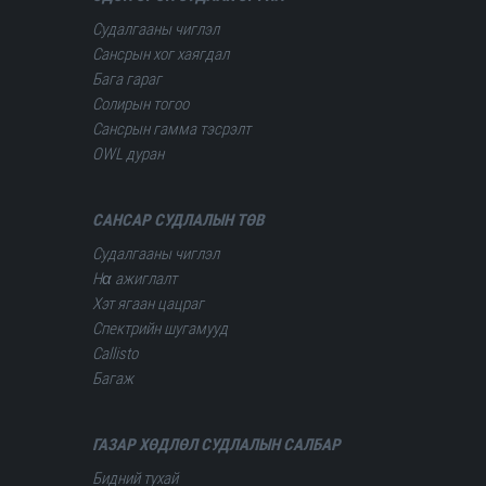
Судалгааны чиглэл
Сансрын хог хаягдал
Бага гараг
Солирын тогоо
Сансрын гамма тэсрэлт
OWL дуран
САНСАР СУДЛАЛЫН ТӨВ
Судалгааны чиглэл
Hα ажиглалт
Хэт ягаан цацраг
Спектрийн шугамууд
Сallisto
Багаж
ГАЗАР ХӨДЛӨЛ СУДЛАЛЫН САЛБАР
Бидний тухай