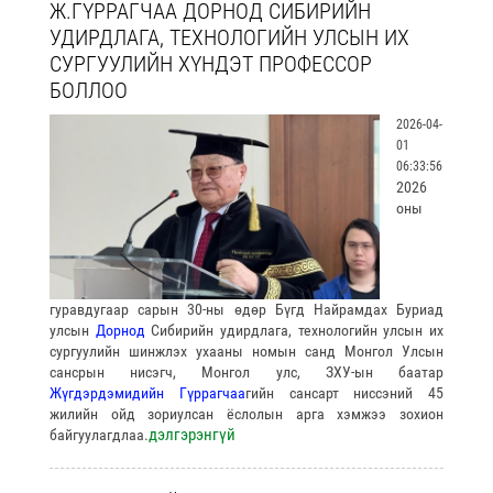
Ж.ГҮРРАГЧАА ДОРНОД СИБИРИЙН
УДИРДЛАГА, ТЕХНОЛОГИЙН УЛСЫН ИХ
СУРГУУЛИЙН ХҮНДЭТ ПРОФЕССОР
БОЛЛОО
2026-04-
01
06:33:56
2026
оны
гуравдугаар сарын 30-ны өдөр Бүгд Найрамдах Буриад
улсын
Дорнод
Сибирийн удирдлага, технологийн улсын их
сургуулийн шинжлэх ухааны номын санд Монгол Улсын
сансрын нисэгч, Монгол улс, ЗХУ-ын баатар
Жүгдэрдэмидийн Гүррагчаа
гийн сансарт ниссэний 45
жилийн ойд зориулсан ёслолын арга хэмжээ зохион
дэлгэрэнгүй
байгуулагдлаа.