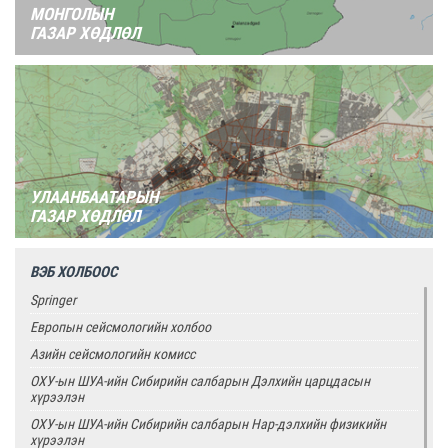
МОНГОЛЫН
ГАЗАР ХӨДЛӨЛ
УЛААНБААТАРЫН
ГАЗАР ХӨДЛӨЛ
ВЭБ ХОЛБООС
Springer
Европын сейсмологийн холбоо
Азийн сейсмологийн комисс
ОХУ-ын ШУА-ийн Сибирийн салбарын Дэлхийн царцдасын
хүрээлэн
ОХУ-ын ШУА-ийн Сибирийн салбарын Нар-дэлхийн физикийн
хүрээлэн