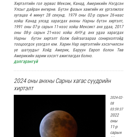
Хиртэлтийн гол зурвас Мексик, Канад, Америкийн Нэгдсэн
Улсыг дайран өнгөрнө. Бүтэн фазын хамгийн их үргэлжлэх
хугацаа 4 минут 28 секунд. 1979 оны 02-р сарын 26-наас
хойш Канад улсад харагдах анхны Нарны бүтэн хиртэлт,
1991 оны 07-р сарын 11-нээс хойш Мексикт анх удаа, 2017
оны 08-р сарын 21-нээс хойш АНУ-д анх удаа харагдах
Нарны бүтэн хиртэлт болж байгаагаараа сонирхолтойд
тооцоогдох үзэгдэл юм. Харин Нар хиртэлтийн хэсэгчилсэн
үе шатуудыг Хойд Америк, Баруун Европ болон Төв
Америкийн зарим хэсэгт ажиглагдах болно.
дэлгэрэнгүй
2024 оны анхны Сарны хагас сүүдрийн
хиртэлт
2024-02-
08
03:59:37
2022
оны
11-р
сарын