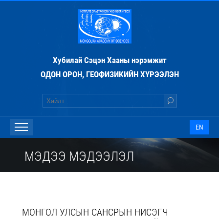
Хубилай Сэцэн Хааны нэрэмжит
ОДОН ОРОН, ГЕОФИЗИКИЙН ХҮРЭЭЛЭН
EN
МЭДЭЭ МЭДЭЭЛЭЛ
МОНГОЛ УЛСЫН САНСРЫН НИСЭГЧ