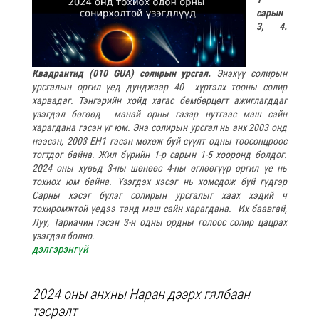
сарын
3, 4.
Квадрантид (010 GUA) солирын урсгал.
Энэхүү солирын
урсгалын оргил үед дунджаар 40 хүртэлх тооны солир
харвадаг. Тэнгэрийн хойд хагас бөмбөрцөгт ажиглагддаг
үзэгдэл бөгөөд манай орны газар нутгаас маш сайн
харагдана гэсэн үг юм. Энэ солирын урсгал нь анх 2003 онд
нээсэн, 2003 EH1 гэсэн мөхөж буй сүүлт одны тоосонцроос
тогтдог байна. Жил бүрийн 1-р сарын 1-5 хооронд болдог.
2024 оны хувьд 3-ны шөнөөс 4-ны өглөөгүүр оргил үе нь
тохиох юм байна. Үзэгдэх хэсэг нь хомсдож буй гүдгэр
Сарны хэсэг бүлэг солирын урсгалыг хаах хэдий ч
тохиромжтой үедээ танд маш сайн харагдана. Их баавгай,
Луу, Тариачин гэсэн 3-н одны ордны голоос солир цацрах
үзэгдэл болно.
дэлгэрэнгүй
2024 оны анхны Наран дээрх гялбаан
тэсрэлт