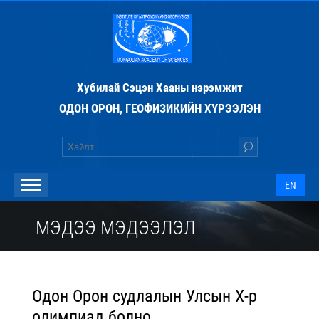
Хубилай Сэцэн Хааны нэрэмжит
ОДОН ОРОН, ГЕОФИЗИКИЙН ХҮРЭЭЛЭН
EN
МЭДЭЭ МЭДЭЭЛЭЛ
Одон Орон судлалын Улсын Х-р
олимпиад болно