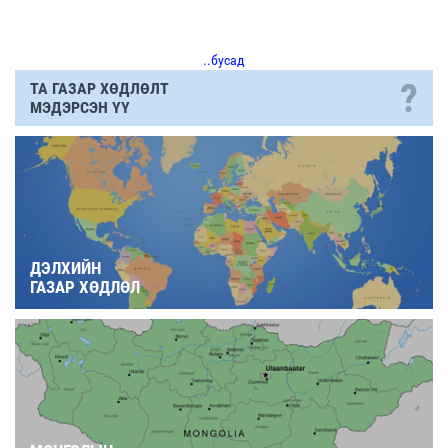
..бусад
?
ТА ГАЗАР ХӨДЛӨЛТ
МЭДЭРСЭН ҮҮ
ДЭЛХИЙН
ГАЗАР ХӨДЛӨЛ