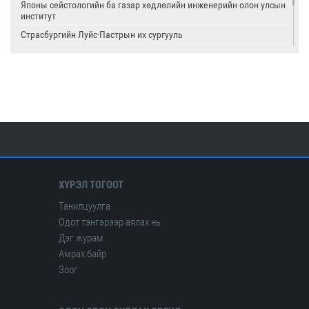
Японы сейстологийн ба газар хөдлөлийн инженерийн олон улсын
институт
Страсбургийн Луйс-Пастрын их сургууль
Олон улсын цөмийн тэсэлгээний хяналтын хороо
Америкийн геологийн алба
Олон улсын сейсмологийн ба дэлхийн физикийн холбоо
ХҮРЭЛ ТОГООТ
Танилцуулга
Одот тэнгэрээр аялах нь
Дэг журам
Амрах байр
Зоог