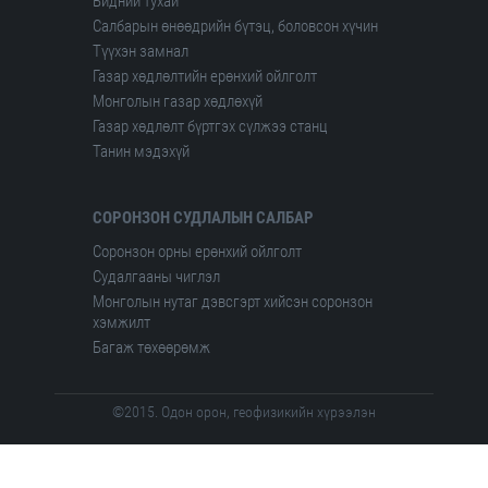
Бидний тухай
Салбарын өнөөдрийн бүтэц, боловсон хүчин
Түүхэн замнал
Газар хөдлөлтийн ерөнхий ойлголт
Монголын газар хөдлөхүй
Газар хөдлөлт бүртгэх сүлжээ станц
Танин мэдэхүй
СОРОНЗОН СУДЛАЛЫН САЛБАР
Соронзон орны ерөнхий ойлголт
Судалгааны чиглэл
Монголын нутаг дэвсгэрт хийсэн соронзон
хэмжилт
Багаж төхөөрөмж
©2015. Одон орон, геофизикийн хүрээлэн