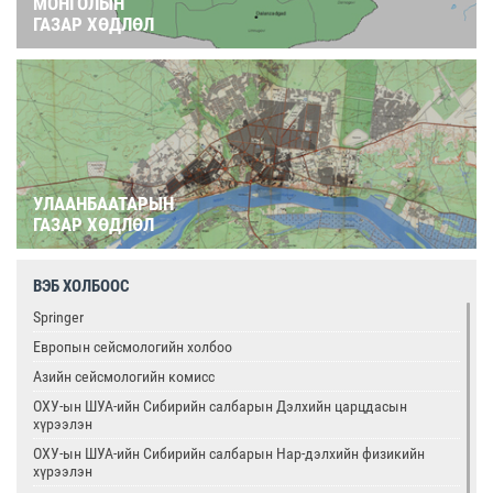
МОНГОЛЫН
ГАЗАР ХӨДЛӨЛ
УЛААНБААТАРЫН
ГАЗАР ХӨДЛӨЛ
ВЭБ ХОЛБООС
Springer
Европын сейсмологийн холбоо
Азийн сейсмологийн комисс
ОХУ-ын ШУА-ийн Сибирийн салбарын Дэлхийн царцдасын
хүрээлэн
ОХУ-ын ШУА-ийн Сибирийн салбарын Нар-дэлхийн физикийн
хүрээлэн