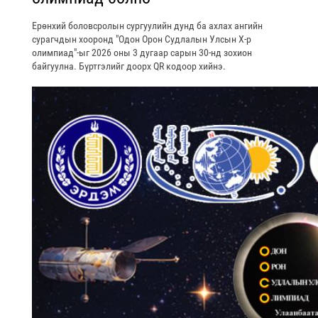
Ерөнхий боловсролын сургуулийн дунд ба ахлах ангийн
сурагчдын хооронд "Одон Орон Судлалын Улсын X-р
олимпиад"-ыг 2026 оны 3 дугаар сарын 30-нд зохион
байгуулна. Бүртгэлийг доорх QR кодоор хийнэ.