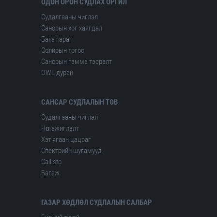
ОДОН ОРОН СУДЛАХ ОРГИЛ
Судалгааны чиглэл
Сансрын хог хаягдал
Бага гараг
Солирын тогоо
Сансрын гамма тэсрэлт
OWL дуран
САНСАР СУДЛАЛЫН ТӨВ
Судалгааны чиглэл
Hα ажиглалт
Хэт ягаан цацраг
Спектрийн шугамууд
Сallisto
Багаж
ГАЗАР ХӨДЛӨЛ СУДЛАЛЫН САЛБАР