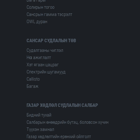
Бага гараг
Солирын тогоо
Сансрын гамма тэсрэлт
OWL дуран
САНСАР СУДЛАЛЫН ТӨВ
Судалгааны чиглэл
Hα ажиглалт
Хэт ягаан цацраг
Спектрийн шугамууд
Сallisto
Багаж
ГАЗАР ХӨДЛӨЛ СУДЛАЛЫН САЛБАР
Бидний тухай
Салбарын өнөөдрийн бүтэц, боловсон хүчин
Түүхэн замнал
Газар хөдлөлтийн ерөнхий ойлголт