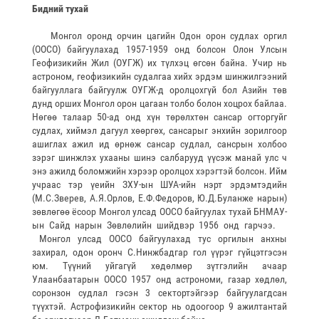
Бидний тухай
Монгол оронд орчин цагийн Одон орон судлах оргил
(ООСО) байгуулахад 1957-1959 онд болсон Олон Улсын
Геофизикийн Жил (ОУГЖ) их түлхэц өгсөн байна. Учир нь
астроном, геофизикийн судалгаа хийх эрдэм шинжилгээний
байгууллага байгуулж ОУГЖ-д оролцохгүй бол Азийн төв
дунд орших Монгол орон цагаан толбо болон хоцрох байлаа.
Нөгөө талаар 50-ад онд хүн төрөлхтөн сансар огторгуйг
судлах, хиймэл дагуул хөөргөх, сансарыг энхийн зорилгоор
ашиглах ажил ид өрнөж сансар судлал, сансрын холбоо
зэрэг шинжлэх ухааны шинэ салбарууд үүсэж манай улс ч
энэ ажилд боломжийн хэрээр оролцох хэрэгтэй болсон. Ийм
учраас тэр үеийн ЗХУ-ын ШУА-ийн нэрт эрдэмтэдийн
(М.С.Зверев, А.Я.Орлов, Е.Ф.Федоров, Ю.Д.Буланже нарын)
зөвлөгөө ёсоор Монгол улсад ООСО байгуулах тухай БНМАУ-
ын Сайд нарын Зөвлөлийн шийдвэр 1956 онд гарчээ.
Монгол улсад ООСО байгуулахад тус оргилын анхны
захирал, одон оронч С.Нинжбадгар гол үүрэг гүйцэтгэсэн
юм. Түүний уйгагүй хөдөлмөр зүтгэлийн ачаар
Улаанбаатарын ООСО 1957 онд астрономи, газар хөдлөл,
соронзон судлал гэсэн 3 сектортэйгээр байгуулагдсан
түүхтэй. Астрофизикийн сектор нь одоогоор 9 ажилтантай