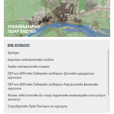
УЛААНБААТАРЫН
ГАЗАР ХӨДЛӨЛ
ВЭБ ХОЛБООС
Springer
Европын сейсмологийн холбоо
Азийн сейсмологийн комисс
ОХУ-ын ШУА-ийн Сибирийн салбарын Дэлхийн царцдасын
хүрээлэн
ОХУ-ын ШУА-ийн Сибирийн салбарын Нар-дэлхийн физикийн
хүрээлэн
Японы сейстологийн ба газар хөдлөлийн инженерийн олон улсын
институт
Страсбургийн Луйс-Пастрын их сургууль
Олон улсын цөмийн тэсэлгээний хяналтын хороо