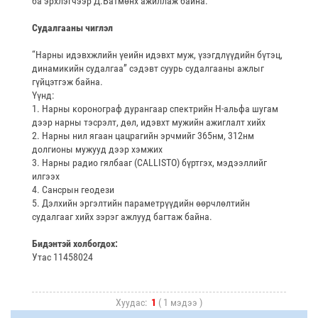
ба эрхлэгчээр Д.Батмөнх ажиллаж байна.
Судалгааны чиглэл
“Нарны идэвхжлийн үеийн идэвхт муж, үзэгдлүүдийн бүтэц,
динамикийн судалгаа” сэдэвт суурь судалгааны ажлыг
гүйцэтгэж байна.
Үүнд:
1. Нарны коронограф дурангаар спектрийн H-альфа шугам
дээр нарны тэсрэлт, дөл, идэвхт мужийн ажиглалт хийх
2. Нарны нил ягаан цацрагийн эрчмийг 365нм, 312нм
долгионы мужууд дээр хэмжих
3. Нарны радио гялбааг (CALLISTO) бүртгэх, мэдээллийг
илгээх
4. Сансрын геодези
5. Дэлхийн эргэлтийн параметрүүдийн өөрчлөлтийн
судалгааг хийх зэрэг ажлууд багтаж байна.
Бидэнтэй холбогдох:
Утас 11458024
Хуудас:
1
( 1 мэдээ )