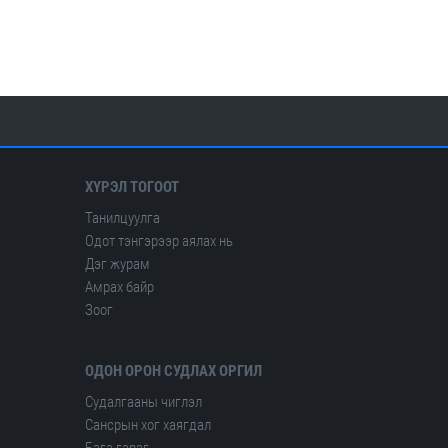
Америкийн геологийн алба
Олон улсын сейсмологийн ба дэлхийн физикийн холбоо
ХҮРЭЛ ТОГООТ
Танилцуулга
Одот тэнгэрээр аялах нь
Дэг журам
Амрах байр
Зоог
ОДОН ОРОН СУДЛАХ ОРГИЛ
Судалгааны чиглэл
Сансрын хог хаягдал