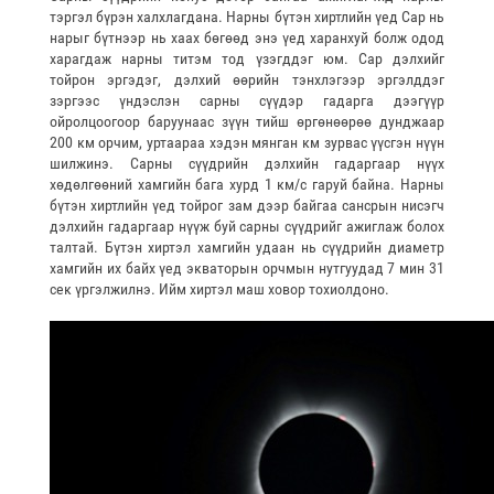
тэргэл бүрэн халхлагдана. Нарны бүтэн хиртлийн үед Сар нь
нарыг бүтнээр нь хаах бөгөөд энэ үед харанхуй болж одод
харагдаж нарны титэм тод үзэгддэг юм. Сар дэлхийг
тойрон эргэдэг, дэлхий өөрийн тэнхлэгээр эргэлддэг
зэргээс үндэслэн сарны сүүдэр гадарга дээгүүр
ойролцоогоор баруунаас зүүн тийш өргөнөөрөө дунджаар
200 км орчим, уртаараа хэдэн мянган км зурвас үүсгэн нүүн
шилжинэ. Сарны сүүдрийн дэлхийн гадаргаар нүүх
хөдөлгөөний хамгийн бага хурд 1 км/с гаруй байна. Нарны
бүтэн хиртлийн үед тойрог зам дээр байгаа сансрын нисэгч
дэлхийн гадаргаар нүүж буй сарны сүүдрийг ажиглаж болох
талтай. Бүтэн хиртэл хамгийн удаан нь сүүдрийн диаметр
хамгийн их байх үед экваторын орчмын нутгуудад 7 мин 31
сек үргэлжилнэ. Ийм хиртэл маш ховор тохиолдоно.