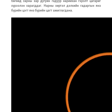
бөгөөд сарны хар дугуйн гадуур нарийхан гэрэлт цагариг
хүрээлэн харагддаг. Нарны хиртэл дэлхийн гадаргын янз
бүрийн цэгт янз бүрийн цагт ажиглагдана.