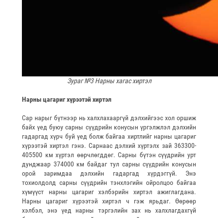
Зураг №3 Нарны хагас хиртэл
Нарны цагариг хүрээтэй хиртэл
Сар нарыг бүтнээр нь халхлахааргүй дэлхийгээс хол оршиж
байх үед буюу сарны сүүдрийн конусын үргэлжлэл дэлхийн
гадаргад хүрч буй үед болж байгаа хиртлийг нарны цагариг
хүрээтэй хиртэл гэнэ. Сарнаас дэлхий хүртэлх зай 363300-
405500 км хүртэл өөрчлөгддөг. Сарны бүтэн сүүдрийн урт
дунджаар 374000 км байдаг тул сарны сүүдрийн конусын
орой заримдаа дэлхийн гадаргад хүрдэггүй. Энэ
тохиолдолд сарны сүүдрийн тэнхлэгийн ойролцоо байгаа
хүмүүст нарны цагариг хэлбэрийн хиртэл ажиглагдана.
Нарны цагариг хүрээтэй хиртэл ч гэж ярьдаг. Өөрөөр
хэлбэл, энэ үед нарны тэргэлийн зах нь халхлагдахгүй