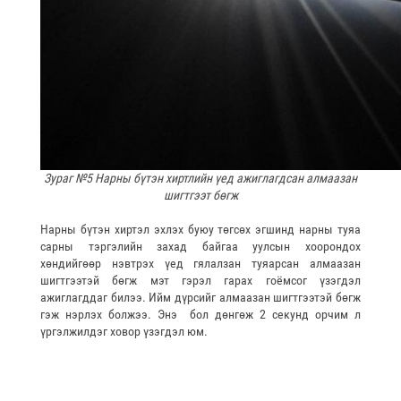
Зураг №5 Нарны бүтэн хиртлийн үед ажиглагдсан алмаазан
шигтгээт бөгж
Нарны бүтэн хиртэл эхлэх буюу төгсөх эгшинд нарны туяа
сарны тэргэлийн захад байгаа уулсын хоорондох
хөндийгөөр нэвтрэх үед гялалзан туяарсан алмаазан
шигтгээтэй бөгж мэт гэрэл гарах гоёмсог үзэгдэл
ажиглагддаг билээ. Ийм дүрсийг алмаазан шигтгээтэй бөгж
гэж нэрлэх болжээ. Энэ бол дөнгөж 2 секунд орчим л
үргэлжилдэг ховор үзэгдэл юм.