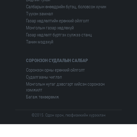
Салбарын өнөөдрийн бүтэц, боловсон хүчин
Түүхэн замнал
Газар хөдлөлтийн ерөнхий ойлголт
Монголын газар хөдлөхүй
Газар хөдлөлт бүртгэх сүлжээ станц
Танин мэдэхүй
СОРОНЗОН СУДЛАЛЫН САЛБАР
Соронзон орны ерөнхий ойлголт
Судалгааны чиглэл
Монголын нутаг дэвсгэрт хийсэн соронзон
хэмжилт
Багаж төхөөрөмж
©2015. Одон орон, геофизикийн хүрээлэн