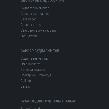
ОДОН ОРОН СУДЛАХ ОРГИЛ
Судалгааны чиглэл
Сансрын хог хаягдал
Бага гараг
Солирын тогоо
Сансрын гамма тэсрэлт
OWL дуран
САНСАР СУДЛАЛЫН ТӨВ
Судалгааны чиглэл
Hα ажиглалт
Хэт ягаан цацраг
Спектрийн шугамууд
Сallisto
Багаж
ГАЗАР ХӨДЛӨЛ СУДЛАЛЫН САЛБАР
Бидний тухай