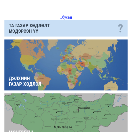
..бусад
?
ТА ГАЗАР ХӨДЛӨЛТ
МЭДЭРСЭН ҮҮ
ДЭЛХИЙН
ГАЗАР ХӨДЛӨЛ