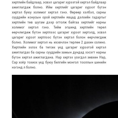
хиртлийн байдлаар, эсвэл цагариг хүрээтэй хиртэл байдлаар
ажиглагдаж болно. Ийм хиртлийг цагариг хүрээт бүтэн
хиртэл буюу холимог хиртэл гэнэ. Өөрөөр хэлбэл, сарны
сүүдрийн конусын орой хиртлийн явцад дэлхийн гадаргыг
хиртлийн төв шугам дээр огтолж байгаа хиртлийг нарны
холимог хиртэл гэнэ. Тийм эгшинд хиртлийн төрөл
өөрчлөгдөж бүтэн хиртлээс цагариг хүрээт хиртэлд, эсвэл
цагариг хүрээт хиртлээс бүтэн хиртэл болон өөрчлөгдөж
болно. Холимог хиртэл нь ихэвчлэн төрлөө 2 дахин солино.
Хиртлийн эхлэх ба төгсөх үед цагариг хүрээтэй хиртэл
ажиглагдах ба сарны сүүдрийн замын дундад хэсэгт нарны
бүтэн хиртэл ажиглагдана. Нар хиртэх үзэгдэл зөвхөн Нар,
Сар хоёр тохиох үед буюу билгийн монгол тооллын шинийн
нэгэнд л болно.