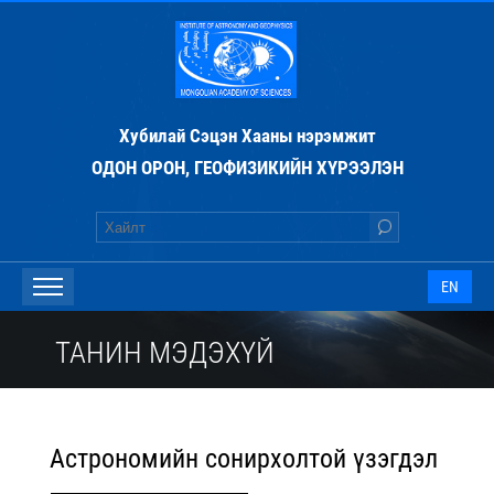
Хубилай Сэцэн Хааны нэрэмжит
ОДОН ОРОН, ГЕОФИЗИКИЙН ХҮРЭЭЛЭН
EN
ТАНИН МЭДЭХҮЙ
Астрономийн сонирхолтой үзэгдэл