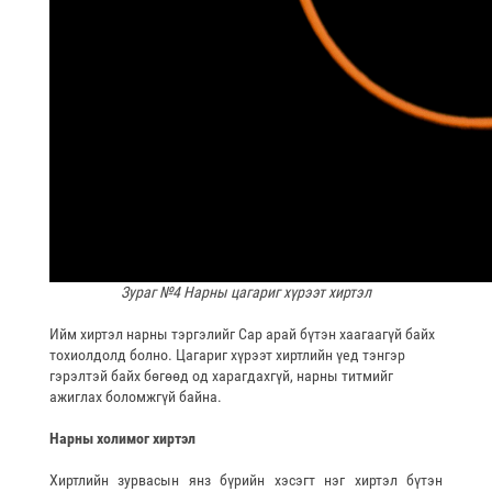
Зураг №4 Нарны цагариг хүрээт хиртэл
Ийм хиртэл нарны тэргэлийг Сар арай бүтэн хаагаагүй байх
тохиолдолд болно. Цагариг хүрээт хиртлийн үед тэнгэр
гэрэлтэй байх бөгөөд од харагдахгүй, нарны титмийг
ажиглах боломжгүй байна.
Нарны холимог хиртэл
Хиртлийн зурвасын янз бүрийн хэсэгт нэг хиртэл бүтэн