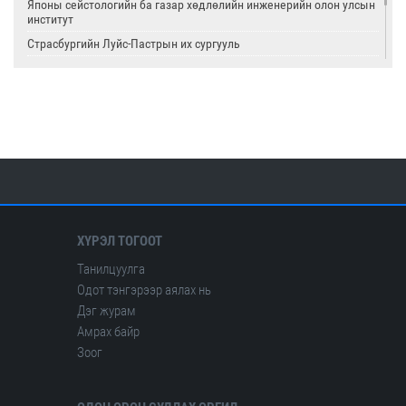
Японы сейстологийн ба газар хөдлөлийн инженерийн олон улсын
институт
Страсбургийн Луйс-Пастрын их сургууль
Олон улсын цөмийн тэсэлгээний хяналтын хороо
Америкийн геологийн алба
Олон улсын сейсмологийн ба дэлхийн физикийн холбоо
ХҮРЭЛ ТОГООТ
Танилцуулга
Одот тэнгэрээр аялах нь
Дэг журам
Амрах байр
Зоог