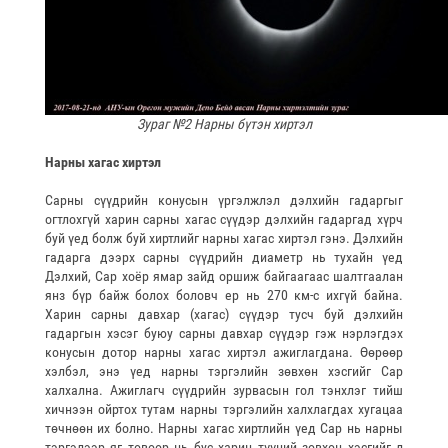
Зураг №2 Нарны бүтэн хиртэл
Нарны хагас хиртэл
Сарны сүүдрийн конусын үргэлжлэл дэлхийн гадаргыг
огтлохгүй харин сарны хагас сүүдэр дэлхийн гадаргад хүрч
буй үед болж буй хиртлийг нарны хагас хиртэл гэнэ. Дэлхийн
гадарга дээрх сарны сүүдрийн диаметр нь тухайн үед
Дэлхий, Сар хоёр ямар зайд оршиж байгаагаас шалтгаалан
янз бүр байж болох боловч ер нь 270 км-с ихгүй байна.
Харин сарны давхар (хагас) сүүдэр тусч буй дэлхийн
гадаргын хэсэг буюу сарны давхар сүүдэр гэж нэрлэгдэх
конусын дотор нарны хагас хиртэл ажиглагдана. Өөрөөр
хэлбэл, энэ үед нарны тэргэлийн зөвхөн хэсгийг Сар
халхална. Ажиглагч сүүдрийн зурвасын гол тэнхлэг тийш
хичнээн ойртох тутам нарны тэргэлийн халхлагдах хугацаа
төчнөөн их болно. Нарны хагас хиртлийн үед Сар нь нарны
тэргэлээр яг төвөөр нь бус харин түүний зөвхөн хэсгийг л