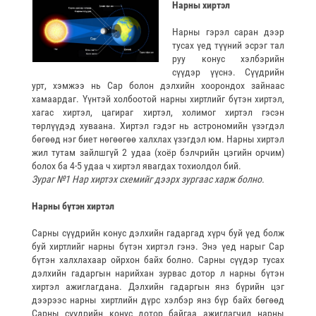
Нарны хиртэл
Нарны гэрэл саран дээр
тусах үед түүний эсрэг тал
руу конус хэлбэрийн
сүүдэр үүснэ. Сүүдрийн
урт, хэмжээ нь Сар болон дэлхийн хоорондох зайнаас
хамаардаг. Үүнтэй холбоотой нарны хиртлийг бүтэн хиртэл,
хагас хиртэл, цагираг хиртэл, холимог хиртэл гэсэн
төрлүүдэд хуваана. Хиртэл гэдэг нь астрономийн үзэгдэл
бөгөөд нэг биет нөгөөгөө халхлах үзэгдэл юм. Нарны хиртэл
жил тутам зайлшгүй 2 удаа (хоёр бэлчрийн цэгийн орчим)
болох ба 4-5 удаа ч хиртэл явагдах тохиолдол бий.
Зураг №1 Нар хиртэх схемийг дээрх зургаас харж болно.
Нарны бүтэн хиртэл
Сарны сүүдрийн конус дэлхийн гадаргад хүрч буй үед болж
буй хиртлийг нарны бүтэн хиртэл гэнэ. Энэ үед нарыг Сар
бүтэн халхлахаар ойрхон байх болно. Сарны сүүдэр тусах
дэлхийн гадаргын нарийхан зурвас дотор л нарны бүтэн
хиртэл ажиглагдана. Дэлхийн гадаргын янз бүрийн цэг
дээрээс нарны хиртлийн дүрс хэлбэр янз бүр байх бөгөөд
Сарны сүүдрийн конус дотор байгаа ажиглагчид нарны