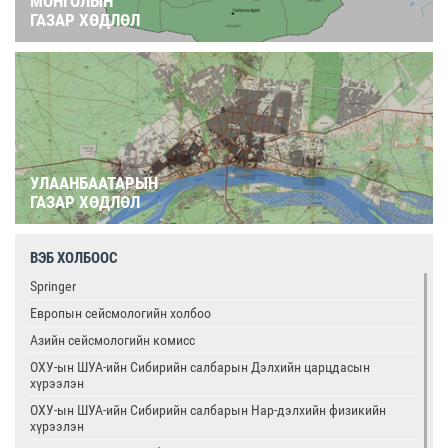
МОНГОЛЫН
ГАЗАР ХӨДЛӨЛ
УЛААНБААТАРЫН
ГАЗАР ХӨДЛӨЛ
ВЭБ ХОЛБООС
Springer
Европын сейсмологийн холбоо
Азийн сейсмологийн комисс
ОХУ-ын ШУА-ийн Сибирийн салбарын Дэлхийн царцдасын
хүрээлэн
ОХУ-ын ШУА-ийн Сибирийн салбарын Нар-дэлхийн физикийн
хүрээлэн