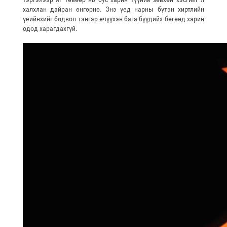
халхлан дайран өнгөрнө. Энэ үед нарны бүтэн хиртлийн
үеийнхийг бодвол тэнгэр өчүүхэн бага бүүдийх бөгөөд харин
одод харагдахгүй.