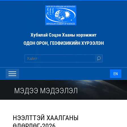
Хубилай Сэцэн Хааны нэрэмжит
ОДОН ОРОН, ГЕОФИЗИКИЙН ХҮРЭЭЛЭН
EN
МЭДЭЭ МЭДЭЭЛЭЛ
НЭЭЛТТЭЙ ХААЛГАНЫ
ӨДӨРЛӨГ-2026