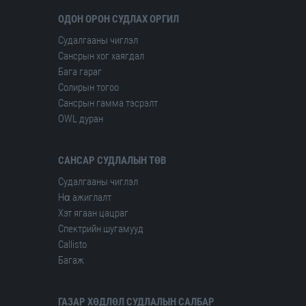
ОДОН ОРОН СУДЛАХ ОРГИЛ
Судалгааны чиглэл
Сансрын хог хаягдал
Бага гараг
Солирын тогоо
Сансрын гамма тэсрэлт
OWL дуран
САНСАР СУДЛАЛЫН ТӨВ
Судалгааны чиглэл
Hα ажиглалт
Хэт ягаан цацраг
Спектрийн шугамууд
Сallisto
Багаж
ГАЗАР ХӨДЛӨЛ СУДЛАЛЫН САЛБАР