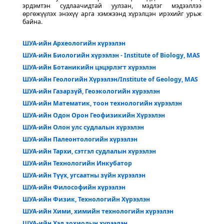
эрдэмтэн судлаачидтай уулзан, мэдлэг мэдээллээ
өргөжүүлэх энэхүү арга хэмжээнд хүрэлцэн ирэхийг урьж
байна.
ШУА-ийн Археологийн хүрээлэн
ШУА-ийн Биологийн хүрээлэн - Institute of Biology, MAS
ШУА-ийн Ботаникийн цэцэрлэгт хүрээлэн
ШУА-ийн Геологийн Хүрээлэн/Institute of Geology, MAS
ШУА-ийн Газарзүй, Геоэкологийн хүрээлэн
ШУА-ийн Математик, тоон технологийн хүрээлэн
ШУА-ийн Одон Орон Геофизикийн Хүрээлэн
ШУА-ийн Олон улс судлалын хүрээлэн
ШУА-ийн Палеонтологийн хүрээлэн
ШУА-ийн Тархи, сэтгэл судлалын хүрээлэн
ШУА-ийн Технологийн Инкубатор
ШУА-ийн Түүх, угсаатны зүйн хүрээлэн
ШУА-ийн Философийн хүрээлэн
ШУА-ийн Физик, Технологийн Хүрээлэн
ШУА-ийн Хими, химийн технологийн хүрээлэн
ШУА-ийн Хэл зохиолын хүрээлэн