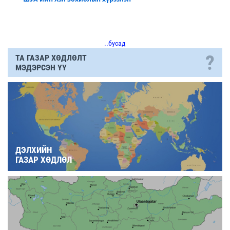
..бусад
?
ТА ГАЗАР ХӨДЛӨЛТ
МЭДЭРСЭН ҮҮ
ДЭЛХИЙН
ГАЗАР ХӨДЛӨЛ