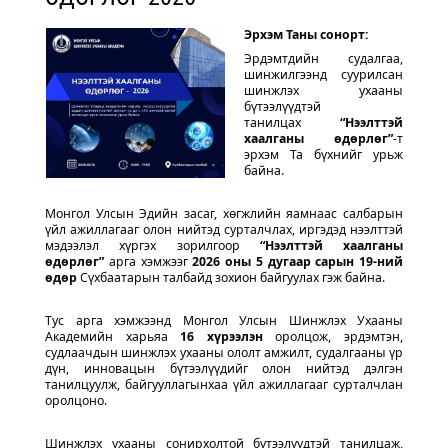
Эрхэм Таны сонорт:
Эрдэмтдийн судалгаа,
шинжилгээнд суурилсан
шинжлэх ухааны
бүтээлүүдтэй
танилцах
“Нээлттэй
хаалганы өдөрлөг”
-т
эрхэм Та бүхнийг урьж
байна.
Монгол Улсын Эдийн засаг, хөгжлийн яамнаас салбарын
үйл ажиллагааг олон нийтэд сурталчлах, иргэдэд нээлттэй
мэдээлэл хүргэх зорилгоор
“Нээлттэй хаалганы
өдөрлөг”
арга хэмжээг
2026 оны 5 дугаар сарын 19-ний
өдөр
Сүхбаатарын талбайд зохион байгуулах гэж байна.
Тус арга хэмжээнд Монгол Улсын Шинжлэх Ухааны
Академийн харьяа
16 хүрээлэн
оролцож, эрдэмтэн,
судлаачдын шинжлэх ухааны ололт амжилт, судалгааны үр
дүн, инновацын бүтээлүүдийг олон нийтэд дэлгэн
танилцуулж, байгууллагынхаа үйл ажиллагааг сурталчлан
оролцоно.
Шинжлэх ухааны сонирхолтой бүтээлүүдтэй танилцаж,