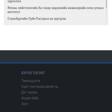
хүрээлэн
Японы сейстологийн ба газар хөдлөлийн инженерийн олон улсын
институт
Страсбургийн Луйс-Пастрын их сургууль
Олон улсын цөмийн тэсэлгээний хяналтын хороо
Америкийн геологийн алба
Олон улсын сейсмологийн ба дэлхийн физикийн холбоо
ХҮРЭЛ ТОГООТ
Танилцуулга
Одот тэнгэрээр аялах нь
Дэг журам
Амрах байр
Зоог