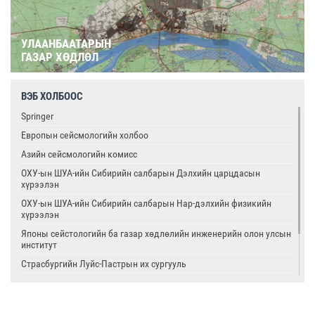
УЛААНБААТАРЫН
ГАЗАР ХӨДЛӨЛ
ВЭБ ХОЛБООС
Springer
Европын сейсмологийн холбоо
Азийн сейсмологийн комисс
ОХУ-ын ШУА-ийн Сибирийн салбарын Дэлхийн царцдасын
хүрээлэн
ОХУ-ын ШУА-ийн Сибирийн салбарын Нар-дэлхийн физикийн
хүрээлэн
Японы сейстологийн ба газар хөдлөлийн инженерийн олон улсын
институт
Страсбургийн Луйс-Пастрын их сургууль
Олон улсын цөмийн тэсэлгээний хяналтын хороо
Америкийн геологийн алба