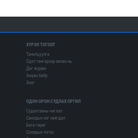
Олон улсын сейсмологийн ба дэлхийн физикийн холбоо
ХҮРЭЛ ТОГООТ
Танилцуулга
Одот тэнгэрээр аялах нь
Дэг журам
Амрах байр
Зоог
ОДОН ОРОН СУДЛАХ ОРГИЛ
Судалгааны чиглэл
Сансрын хог хаягдал
Бага гараг
Солирын тогоо