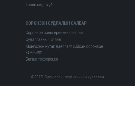
Танин мэдэхүй
СОРОНЗОН СУДЛАЛЫН САЛБАР
Соронзон орны ерөнхий ойлголт
Судалгааны чиглэл
Монголын нутаг дэвсгэрт хийсэн соронзон
хэмжилт
Багаж төхөөрөмж
©2015. Одон орон, геофизикийн хүрээлэн