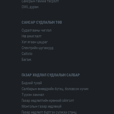
Сансрын гамма тэсрэлт
OWL дуран
САНСАР СУДЛАЛЫН ТӨВ
Судалгааны чиглэл
Hα ажиглалт
Хэт ягаан цацраг
Спектрийн шугамууд
Сallisto
Багаж
ГАЗАР ХӨДЛӨЛ СУДЛАЛЫН САЛБАР
Бидний тухай
Салбарын өнөөдрийн бүтэц, боловсон хүчин
Түүхэн замнал
Газар хөдлөлтийн ерөнхий ойлголт
Монголын газар хөдлөхүй
Газар хөдлөлт бүртгэх сүлжээ станц