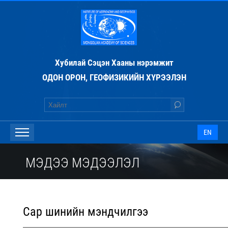
Хубилай Сэцэн Хааны нэрэмжит
ОДОН ОРОН, ГЕОФИЗИКИЙН ХҮРЭЭЛЭН
EN
МЭДЭЭ МЭДЭЭЛЭЛ
Сар шинийн мэндчилгээ